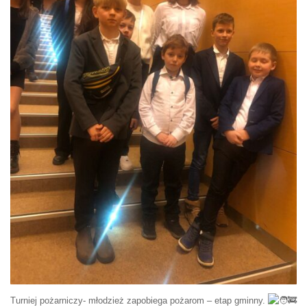
Turniej pożarniczy- młodzież zapobiega pożarom – etap gminny.