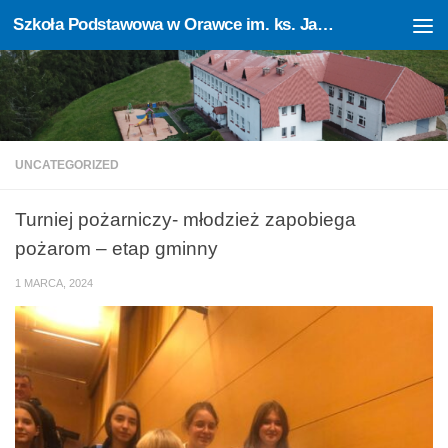
Szkoła Podstawowa w Orawce im. ks. Jana Sczechowicza
Skip to content
Otwórz pasek narzędzi
UNCATEGORIZED
Turniej pożarniczy- młodzież zapobiega
pożarom – etap gminny
1 MARCA, 2024