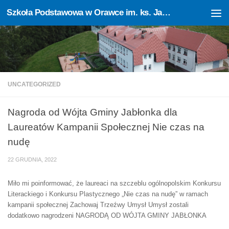
Szkoła Podstawowa w Orawce im. ks. Jana Sczechowicza
Skip to content
Otwórz pasek narzędzi
UNCATEGORIZED
Nagroda od Wójta Gminy Jabłonka dla
Laureatów Kampanii Społecznej Nie czas na
nudę
22 GRUDNIA, 2022
Miło mi poinformować, że laureaci na szczeblu ogólnopolskim Konkursu
Literackiego i Konkursu Plastycznego „Nie czas na nudę” w ramach
kampanii społecznej Zachowaj Trzeźwy Umysł Umysł zostali
dodatkowo nagrodzeni NAGRODĄ OD WÓJTA GMINY JABŁONKA