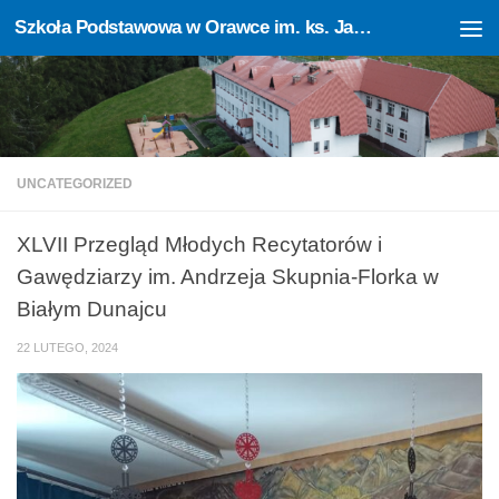
Szkoła Podstawowa w Orawce im. ks. Jana Sczechowicza
Skip to content
Otwórz pasek narzędzi
UNCATEGORIZED
XLVII Przegląd Młodych Recytatorów i
Gawędziarzy im. Andrzeja Skupnia-Florka w
Białym Dunajcu
22 LUTEGO, 2024