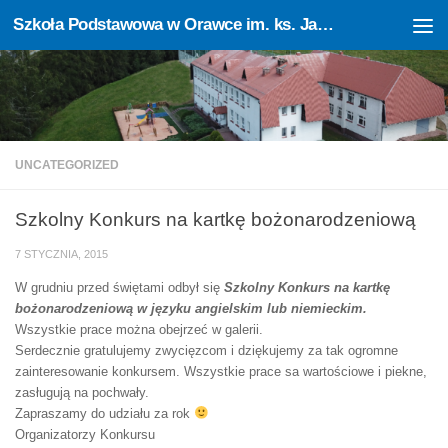
Szkoła Podstawowa w Orawce im. ks. Jana Sczechowicza
Skip to content
Otwórz pasek narzędzi
UNCATEGORIZED
Szkolny Konkurs na kartkę bożonarodzeniową
7 STYCZNIA, 2015
W grudniu przed świętami odbył się
Szkolny Konkurs na kartkę
bożonarodzeniową w języku angielskim lub niemieckim.
Wszystkie prace można obejrzeć w galerii.
Serdecznie gratulujemy zwycięzcom i dziękujemy za tak ogromne
zainteresowanie konkursem. Wszystkie prace sa wartościowe i piekne,
zasługują na pochwały.
Zapraszamy do udziału za rok
Organizatorzy Konkursu