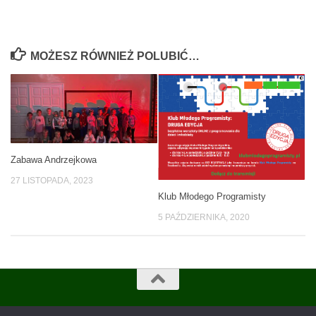
MOŻESZ RÓWNIEŻ POLUBIĆ…
Zabawa Andrzejkowa
27 LISTOPADA, 2023
Klub Młodego Programisty
5 PAŹDZIERNIKA, 2020
Szkoła Podstawowa im. ks. Jana Sczechowicza w Orawce © 2026.